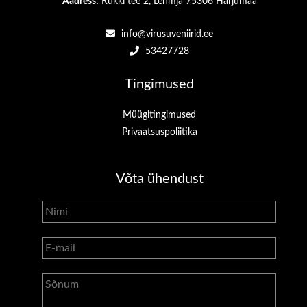
Aadress:
Rukki tee 2, Lehmja 75306 Harjumaa
info@virusuveniirid.ee
53427728
Tingimused
Müügitingimused
Privaatsuspoliitika
Võta ühendust