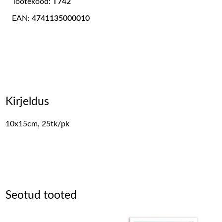
Tootekood:
T742
EAN:
4741135000010
Kirjeldus
10x15cm, 25tk/pk
Seotud tooted