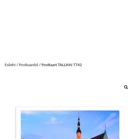
Skip
to
Esileht
/
Postkaardid
/ Postkaart TALLINN T742
content