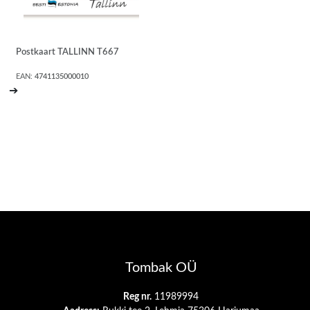
Postkaart TALLINN T667
EAN:
4741135000010
➔
Tombak OÜ
Reg nr.
11989994