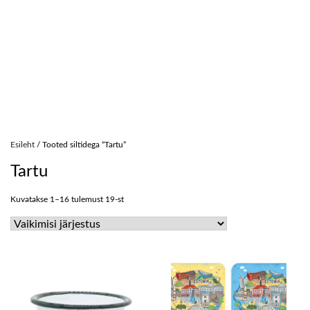
Skip
to
Esileht
/ Tooted siltidega “Tartu”
content
Tartu
Kuvatakse 1–16 tulemust 19-st