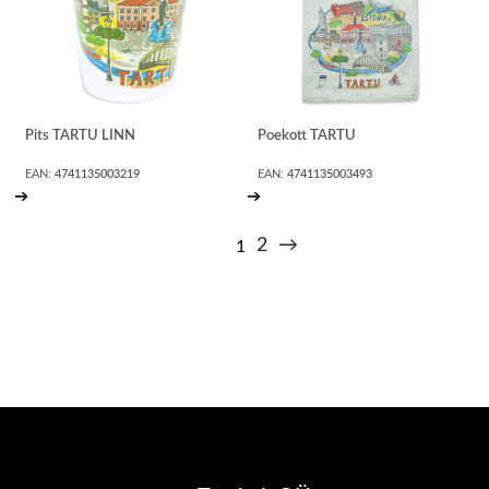
Pits TARTU LINN
Poekott TARTU
EAN:
4741135003219
EAN:
4741135003493
➔
➔
2
→
1