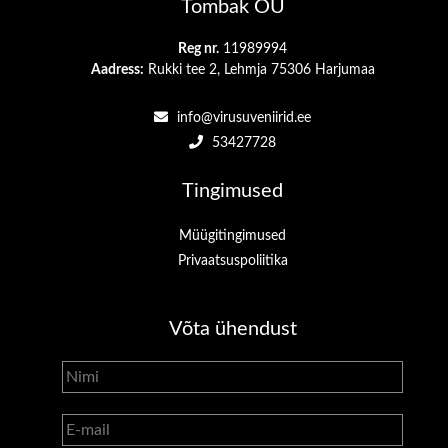
Tombak OÜ
Reg nr.
11989994
Aadress:
Rukki tee 2, Lehmja 75306 Harjumaa
info@virusuveniirid.ee
53427728
Tingimused
Müügitingimused
Privaatsuspoliitika
Võta ühendust