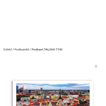
Skip
to
Esileht
/
Postkaardid
/ Postkaart TALLINN T740
content