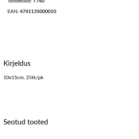
Tootekood:
T740
EAN:
4741135000010
Kirjeldus
10x15cm, 25tk/pk
Seotud tooted