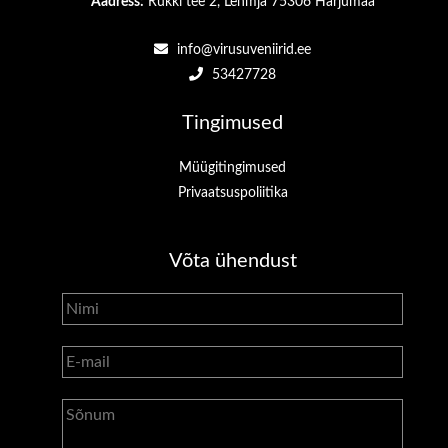
Aadress:
Rukki tee 2, Lehmja 75306 Harjumaa
info@virusuveniirid.ee
53427728
Tingimused
Müügitingimused
Privaatsuspoliitika
Võta ühendust