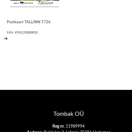
Postkaart TALLINN T726
EAN:
4741135000010
➔
Tombak OÜ
Reg nr.
11989994