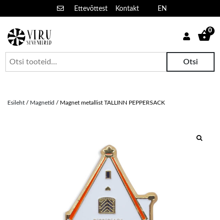
Ettevõttest
Kontakt
EN
0
Suveniiride hulgimüük
Viru suveniirid
Otsi:
Otsi
Skip
to
Esileht
/
Magnetid
/ Magnet metallist TALLINN PEPPERSACK
content