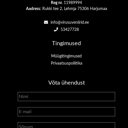
Reg nr.
11989994
Aadress:
Rukki tee 2, Lehmja 75306 Harjumaa
info@virusuveniirid.ee
53427728
Tingimused
Müügitingimused
Privaatsuspoliitika
Võta ühendust