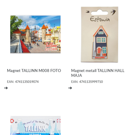
Magnet TALLINN M008 FOTO
Magnet metall TALLINN HALL
MAJA
EAN:
4741135019074
EAN:
4741135999710
➔
➔