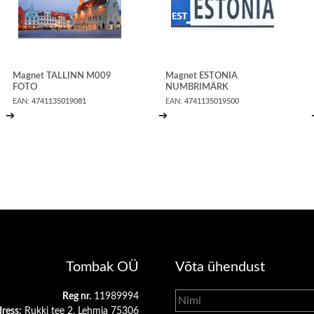
Magnet TALLINN M009
Magnet ESTONIA
FOTO
NUMBRIMÄRK
EAN:
4741135019081
EAN:
4741135019500
➔
➔
Tombak OÜ
Võta ühendust
Reg nr.
11989994
ress:
Rukki tee 2, Lehmja 75306