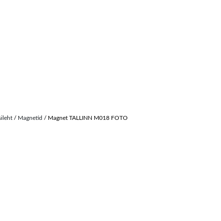
sileht
/
Magnetid
/ Magnet TALLINN M018 FOTO