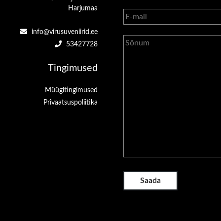
Harjumaa
info@virusuveniirid.ee
53427728
Tingimused
Müügitingimused
Privaatsuspoliitika