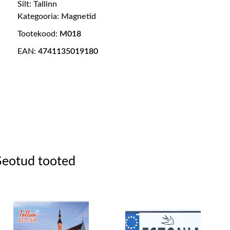
Silt:
Tallinn
Kategooria:
Magnetid
Tootekood:
M018
EAN:
4741135019180
Seotud tooted