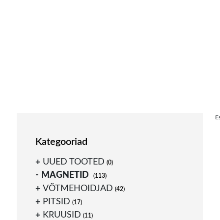
Skip
E
to
content
Kategooriad
UUED TOOTED
(0)
MAGNETID
(113)
VÕTMEHOIDJAD
(42)
PITSID
(17)
KRUUSID
(11)