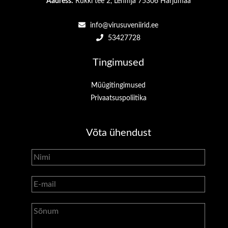
Aadress:
Rukki tee 2, Lehmja 75306 Harjumaa
info@virusuveniirid.ee
53427728
Tingimused
Müügitingimused
Privaatsuspoliitika
Võta ühendust