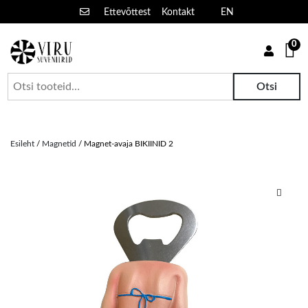
Ettevõttest
Kontakt
EN
0
Suveniiride hulgimüük
Viru suveniirid
Otsi:
Otsi
Skip
to
Esileht
/
Magnetid
/ Magnet-avaja BIKIINID 2
content