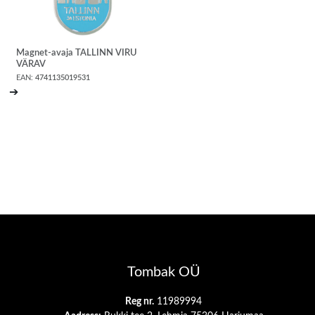
Magnet-avaja TALLINN VIRU
VÄRAV
EAN:
4741135019531
➔
Tombak OÜ
Reg nr.
11989994