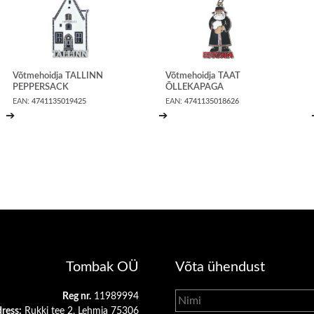
Võtmehoidja TALLINN
Võtmehoidja TAAT
PEPPERSACK
ÕLLEKAPAGA
EAN:
4741135019425
EAN:
4741135018626
➔
➔
Tombak OÜ
Võta ühendust
Reg nr.
11989994
ress:
Rukki tee 2, Lehmja 75306