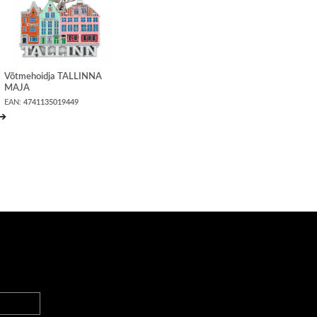
Võtmehoidja TALLINNA
MAJA
EAN:
4741135019449
➔