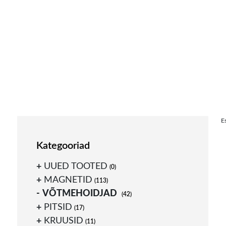
Skip
E
to
content
Kategooriad
UUED TOOTED
(0)
MAGNETID
(113)
VÕTMEHOIDJAD
(42)
PITSID
(17)
KRUUSID
(11)