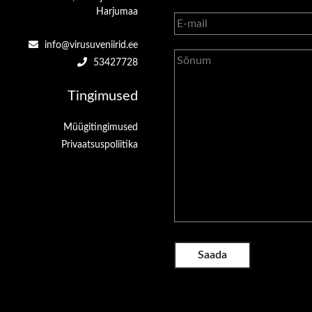
Harjumaa
info@virusuveniirid.ee
53427728
Tingimused
Müügitingimused
Privaatsuspoliitika