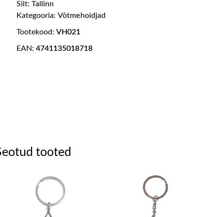
Silt:
Tallinn
Kategooria:
Võtmehoidjad
Tootekood:
VH021
EAN:
4741135018718
Seotud tooted