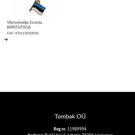
Võtmehoidja Estonia
RIPATSITEGA
EAN:
4741135018596
➔
Tombak OÜ
Reg nr.
11989994