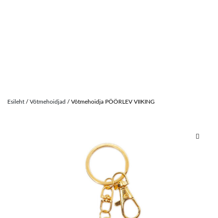
Skip
to
Esileht
/
Võtmehoidjad
/ Võtmehoidja PÖÖRLEV VIIKING
content