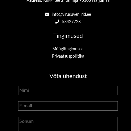
Aadress:
Rukki tee 2, Lehmja 75306 Harjumaa
info@virusuveniirid.ee
53427728
Tingimused
Müügitingimused
Privaatsuspoliitika
Võta ühendust