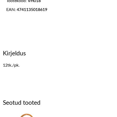
Tootekood:
VH018
EAN:
4741135018619
Kirjeldus
12tk./pk.
Seotud tooted