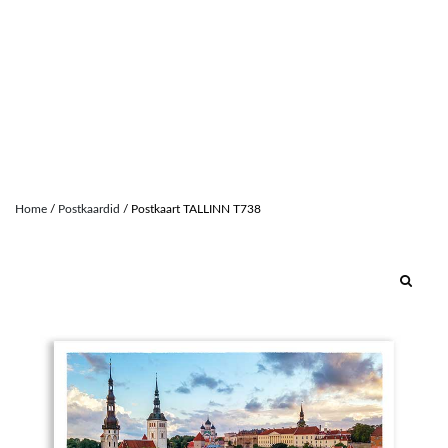
Skip
to
Home
/
Postkaardid
/ Postkaart TALLINN T738
content