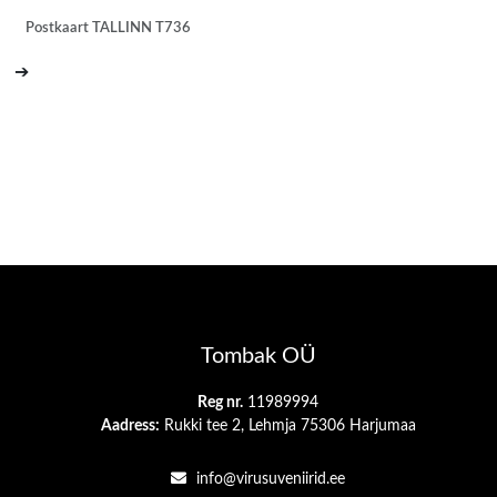
Postkaart TALLINN T736
➔
Tombak OÜ
Reg nr.
11989994
Aadress:
Rukki tee 2, Lehmja 75306 Harjumaa
info@virusuveniirid.ee