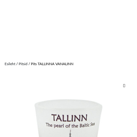
Skip
to
Esileht
/
Pitsid
/ Pits TALLINNA VANALINN
content