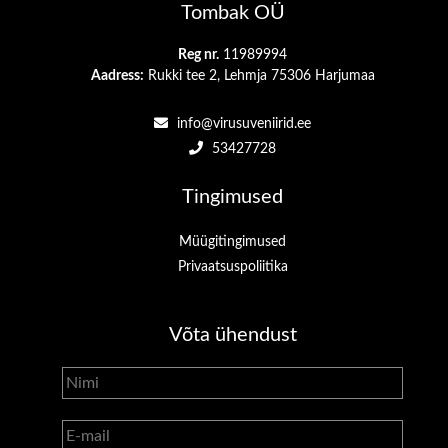
Tombak OÜ
Reg nr.
11989994
Aadress:
Rukki tee 2, Lehmja 75306 Harjumaa
info@virusuveniirid.ee
53427728
Tingimused
Müügitingimused
Privaatsuspoliitika
Võta ühendust