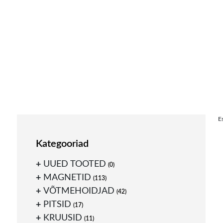
Skip
E
to
content
Kategooriad
UUED TOOTED
(0)
MAGNETID
(113)
VÕTMEHOIDJAD
(42)
PITSID
(17)
KRUUSID
(11)