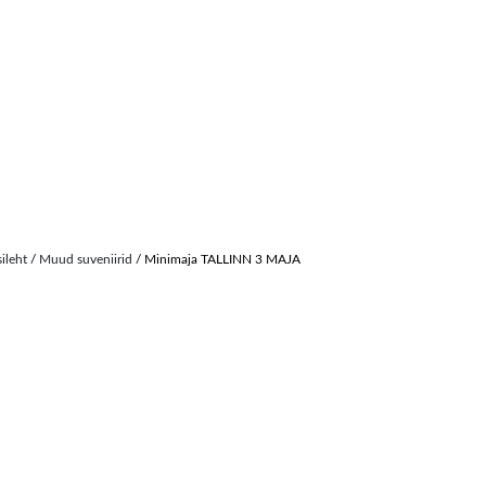
sileht
/
Muud suveniirid
/ Minimaja TALLINN 3 MAJA