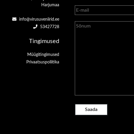
Harjumaa
info@virusuveniirid.ee
53427728
Tingimused
Müügitingimused
Privaatsuspoliitika