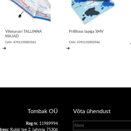
Vihmavari TALLINNA
Prillitoos lapiga SMV
MAJAD
EAN:
4741135003561
EAN:
4741135002946
➔
➔
Tombak OÜ
Võta ühendust
Reg nr.
11989994
ress:
Rukki tee 2, Lehmja 75306