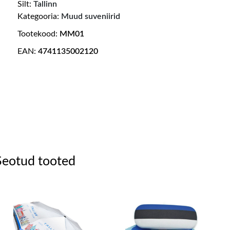
Silt:
Tallinn
Kategooria:
Muud suveniirid
Tootekood:
MM01
EAN:
4741135002120
Seotud tooted