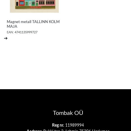
Magnet metall TALLINN KOLM
MAJA
EAN:
4741135999727
➔
Tombak OÜ
Reg nr.
11989994