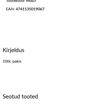
Tootekood:
M007
EAN:
4741135019067
Kirjeldus
10tk. pakis
Seotud tooted