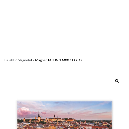
Skip
to
Esileht
/
Magnetid
/ Magnet TALLINN M007 FOTO
content