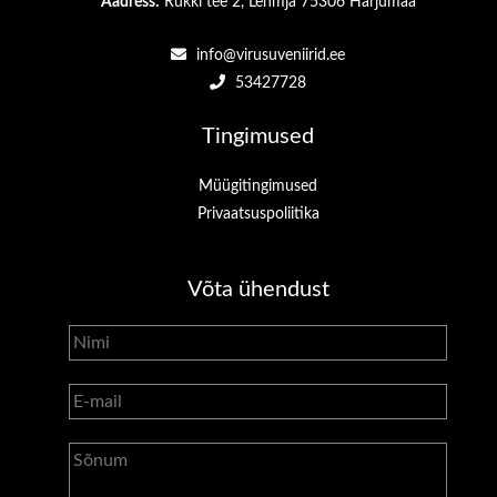
Aadress:
Rukki tee 2, Lehmja 75306 Harjumaa
info@virusuveniirid.ee
53427728
Tingimused
Müügitingimused
Privaatsuspoliitika
Võta ühendust