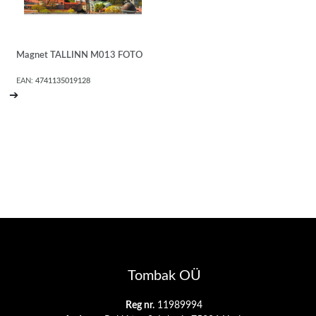
Magnet TALLINN M013 FOTO
EAN:
4741135019128
➔
Tombak OÜ
Reg nr.
11989994