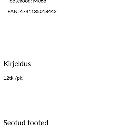
Tootekood:
M068
EAN:
4741135018442
Kirjeldus
12tk./pk.
Seotud tooted