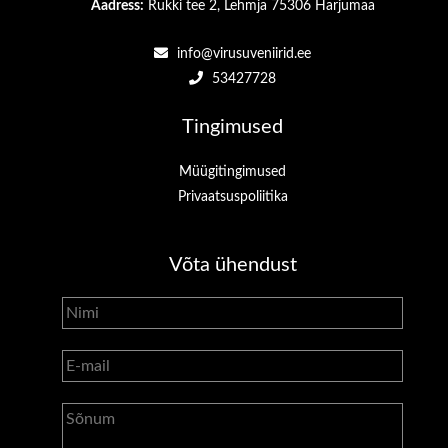
Aadress:
Rukki tee 2, Lehmja 75306 Harjumaa
info@virusuveniirid.ee
53427728
Tingimused
Müügitingimused
Privaatsuspoliitika
Võta ühendust