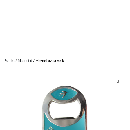
Skip
to
Esileht
/
Magnetid
/ Magnet-avaja Veski
content