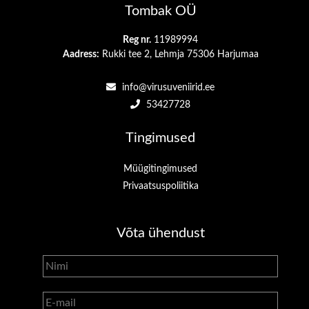
Tombak OÜ
Reg nr.
11989994
Aadress:
Rukki tee 2, Lehmja 75306 Harjumaa
info@virusuveniirid.ee
53427728
Tingimused
Müügitingimused
Privaatsuspoliitika
Võta ühendust