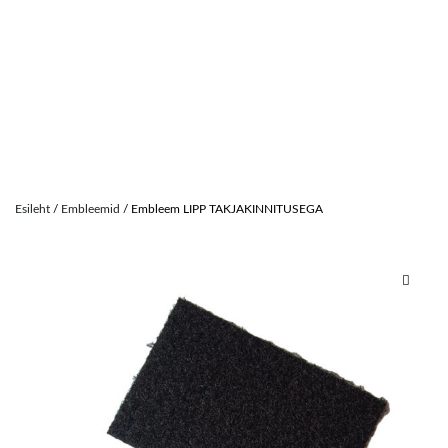
Skip
to
Esileht
/
Embleemid
/ Embleem LIPP TAKJAKINNITUSEGA
content