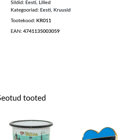
Sildid:
Eesti
,
Lilled
Kategooriad:
Eesti
,
Kruusid
Tootekood:
KR011
EAN:
4741135003059
Seotud tooted