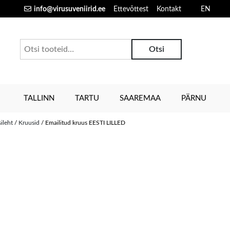
info@virusuveniirid.ee
Ettevõttest
Kontakt
EN
Otsi:
Otsi
TALLINN
TARTU
SAAREMAA
PÄRNU
sileht
/
Kruusid
/ Emailitud kruus EESTI LILLED