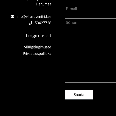
Harjumaa
info@virusuveniirid.ee
53427728
Tingimused
Müügitingimused
Privaatsuspoliitika