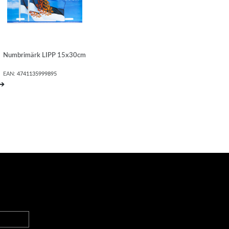
Numbrimärk LIPP 15x30cm
EAN:
4741135999895
➔