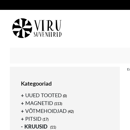
Suveniiride hulgimüük
Viru suveniirid
Skip
E
to
content
Kategooriad
UUED TOOTED
(0)
MAGNETID
(113)
VÕTMEHOIDJAD
(42)
PITSID
(17)
KRUUSID
(11)