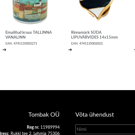
Emailitud kruus TALLINNA
Rinnamärk SÜDA
VANALINN
LIPUVÄRVIDES 14x15mm
EAN:
4741135003271
EAN:
4741135002021
➔
➔
Tombak OÜ
Võta ühendust
Reg nr.
11989994
ress:
Rukki tee 2, Lehmja 75306