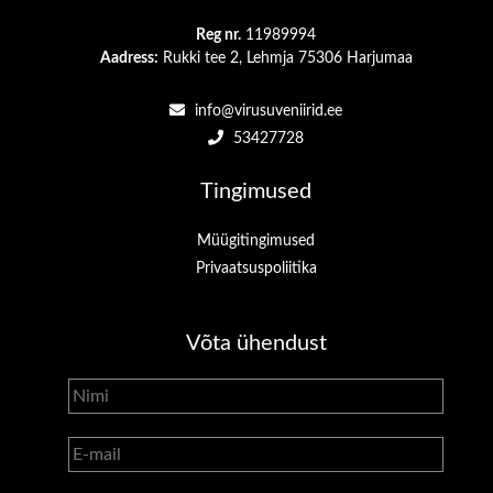
Reg nr.
11989994
Aadress:
Rukki tee 2, Lehmja 75306 Harjumaa
info@virusuveniirid.ee
53427728
Tingimused
Müügitingimused
Privaatsuspoliitika
Võta ühendust