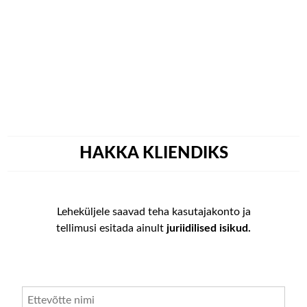
Skip
to
content
HAKKA KLIENDIKS
Leheküljele saavad teha kasutajakonto ja
tellimusi esitada ainult
juriidilised isikud.