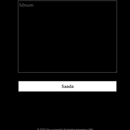
© 2025 Viru suveniirid | Kodulehe tegemine
v360